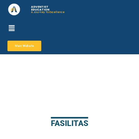
ADVENTIST
EDUCATION
A Journey To Excellence
Lompat
ke
konten
Main Website
FASILITAS